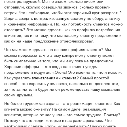
неконтролируемой. Мы не знаем, сколько писем они
отправили, сколько совершили звонков, сколько провели
встреч. Что необходимо, чтобы этот порочный круг разорвать?
Задача создать
централизованную систему
по сбору, анализу
и хранению информации. Но, как потребность клиентов можно
отследить? Это можно сделать, как по профилю потребления
клиентов, так и по тому, что мы нашему клиенту предложили и
как он на наше предложение отрефлексировал.
Что мы можем сделать на основе профиля клиента? Мы
можем предсказать, что этому конкретному клиенту может
быть симпатично из того, что мы ему пока не предложили.
Хорошие офферы — это когда наш клиент увидел
предложение и подумал: «Огонь! Это именно то, что я искал».
Как управлять
впечатлениями клиента
? Самый простой
способ – это спросить у человека, насколько он доволен тем,
за что заплатил и будет ли он рекомендовать нашу компанию
своим друзьям.
Но более трудоемкая задача – это реанимация клиентов. Как
клиента можно оживить? На самом деле, реанимация
клиентов, которые от нас ушли – это самое трудное. Почему?
Потому что это люди, которые в нас разочаровались. Что
необходимо сделать, чтобы их переубедить? Важно понять,